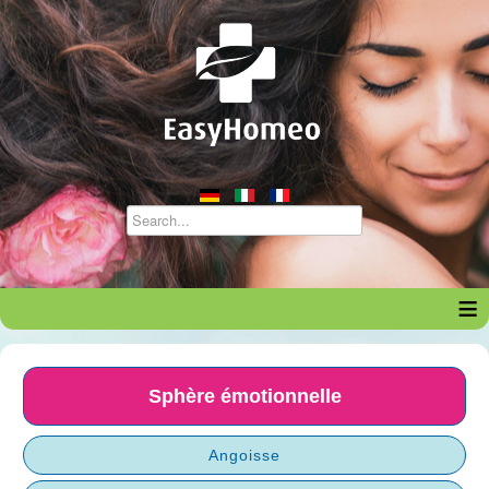
≡
Sphère émotionnelle
Angoisse