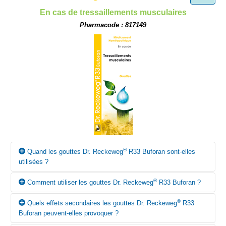
En cas de tressaillements musculaires
Pharmacode : 817149
®
Quand les gouttes Dr. Reckeweg
R33 Buforan sont-elles
utilisées ?
®
Comment utiliser les gouttes Dr. Reckeweg
R33 Buforan ?
®
Selon la conception homéopathique, les gouttes Dr. Reckeweg
R33 Buforan peuvent être utilisées en cas de tressaillements
®
Quels effets secondaires les gouttes Dr. Reckeweg
R33
musculaires.
Sauf prescription contraire du médecin, prendre 10 à 15 gouttes
Buforan peuvent-elles provoquer ?
1 fois par jour dans un peu d’eau. Diminuer la fréquence de la
dose après amélioration: chaque 1 à 2 semaines, prendre 10 à