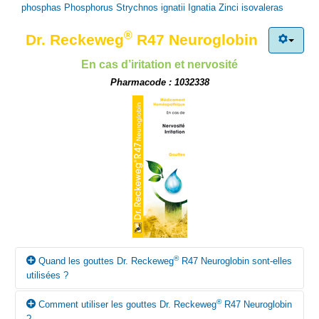
vous prenez déjà d’autres médicaments en usage interne ou
phosphas
Phosphorus
Strychnos ignatii
Ignatia
Zinci isovaleras
externe (même en automédication)!
®
Dr. Reckeweg
R47 Neuroglobin
En cas d’iritation et nervosité
Pharmacode : 1032338
®
Quand les gouttes Dr. Reckeweg
R47 Neuroglobin sont-elles
utilisées ?
®
Comment utiliser les gouttes Dr. Reckeweg
R47 Neuroglobin
®
Selon la conception homéopathique, les gouttes Dr. Reckeweg
?