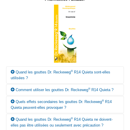
®
Quand les gouttes Dr. Reckeweg
R14 Quieta sont-elles
utilisées ?
®
Comment utiliser les gouttes Dr. Reckeweg
R14 Quieta ?
®
Selon la conception homéopathique, les gouttes Dr. Reckeweg
R14 Quieta peuvent être utilisées en cas d‘insomnie et
®
Quels effets secondaires les gouttes Dr. Reckeweg
R14
d’agitation nerveuse.
Sauf prescription contraire du médecin, prendre 10 à 15 gouttes
Quieta peuvent-elles provoquer ?
dans un peu d’eau 3 fois par jour avant les repas et pour la nuit
20 gouttes dans un peu d’eau. En cas d’insomnies chroniques,
®
Quand les gouttes Dr. Reckeweg
R14 Quieta ne doivent-
prendre 20 gouttes pour la nuit pendant une assez longue
L’emploi approprié du médicament n’a donné lieu à aucun effet
elles pas être utilisées ou seulement avec précaution ?
période de temps. Après amélioration, 10 à 20 gouttes suffisent
secondaire attesté à ce jour. Si vous remarquez toutefois des