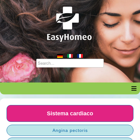
≡
Sistema cardiaco
Angina pectoris