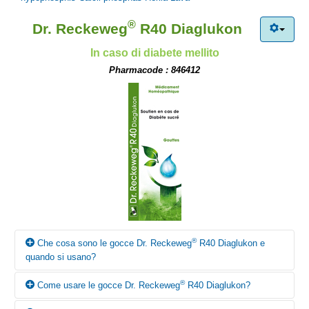
®
Dr. Reckeweg
R40 Diaglukon
In caso di diabete mellito
Pharmacode : 846412
®
Che cosa sono le gocce Dr. Reckeweg
R40 Diaglukon e
quando si usano?
®
Come usare le gocce Dr. Reckeweg
R40 Diaglukon?
Secondo i canoni della medicina omeopatica le gocce Dr.
®
Reckeweg
R40 Diaglukon trovano principalmente impiego su