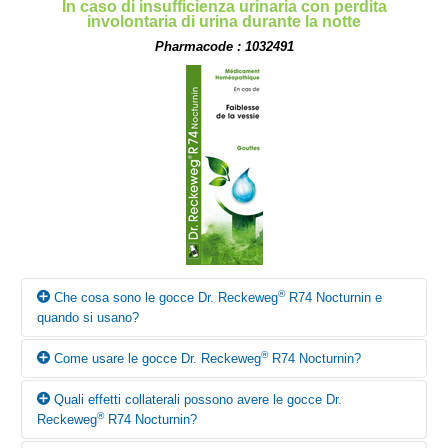
In caso di insufficienza urinaria con perdita
involontaria di urina durante la notte
Pharmacode : 1032491
®
Che cosa sono le gocce Dr. Reckeweg
R74 Nocturnin e
quando si usano?
®
Come usare le gocce Dr. Reckeweg
R74 Nocturnin?
Secondo i canoni della medicina omeopatica le gocce Dr.
®
Reckeweg
R74 Nocturnin trovano principalmente impiego in
Quali effetti collaterali possono avere le gocce Dr.
caso di insufficienza urinaria con perdita involontaria di urina
Salvo diversa prescrizione medica, si consiglia nell’enuresi
®
Reckeweg
R74 Nocturnin?
durante la notte.
notturna dei bambini piccoli, a partire dal quinto anno d’età, di
somministrare 8-10 gocce in un bicchiere d’acqua 3 volte al