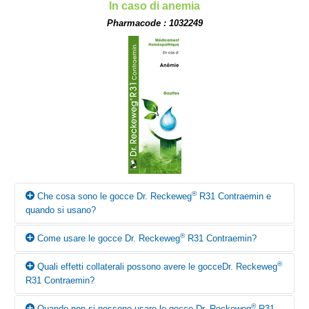
In caso di anemia
Pharmacode : 1032249
®
Che cosa sono le gocce Dr. Reckeweg
R31 Contraemin e
quando si usano?
®
Come usare le gocce Dr. Reckeweg
R31 Contraemin?
Secondo i canoni della medicina omeopatica le gocce Dr.
®
Reckeweg
R31 Contraemin trovano principalmente impiego in
®
Quali effetti collaterali possono avere le gocceDr. Reckeweg
caso di anemia.
Salvo diversa prescrizione medica, assumere 10-15 gocce, in
R31 Contraemin?
poca acqua, 3 volte al dì prima dei pasti. Durante i primi giorni le
somministrazioni possono essere più frequenti. Si attenga alla
®
Quando non si possono usare le gocce Dr. Reckeweg
R31