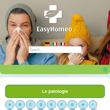
≡
Le patologie
A
B
C
D
E
F
G
H
I