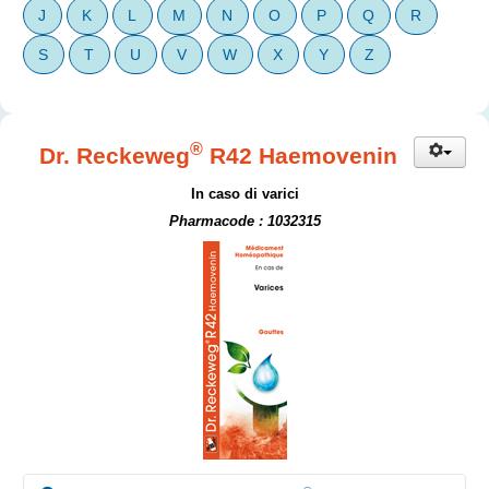
J
K
L
M
N
O
P
Q
R
S
T
U
V
W
X
Y
Z
®
Dr. Reckeweg
R42 Haemovenin
In caso di varici
Pharmacode : 1032315