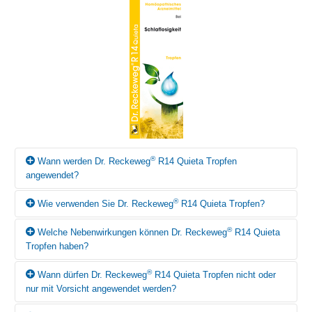
®
Wann werden Dr. Reckeweg
R14 Quieta Tropfen
angewendet?
®
Wie verwenden Sie Dr. Reckeweg
R14 Quieta Tropfen?
Gemäss homöopathischem Arzneimittelbild können Dr.
®
Reckeweg
R14 Quieta Tropfen bei Schlaflosigkeit und nervöser
®
Welche Nebenwirkungen können Dr. Reckeweg
R14 Quieta
Unruhe angewendet werden.
Falls vom Arzt bzw. von der Ärztin nicht anders verschrieben,
Tropfen haben?
3mal täglich 10-15 Tropfen in etwas Wasser vor den Mahlzeiten,
zur Nacht 20 Tropfen in etwas Wasser einnehmen. Bei
®
Wann dürfen Dr. Reckeweg
R14 Quieta Tropfen nicht oder
®
chronischer Schlaflosigkeit zur Nacht 20 Tropfen über einen
Für Dr. Reckeweg
R14 Quieta Tropfen sind bisher bei
nur mit Vorsicht angewendet werden?
längeren Zeitraum. Mit eintretender Besserung genügt die
bestimmungsgemäßem Gebrauch keine Nebenwirkungen
Einnahme von 10-20 Tropfen vor dem Schlafengehen.
beobachtet worden. Wenn Sie dennoch Nebenwirkungen