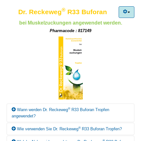
andere Arzneimittel (auch selbstgekaufte) einnehmen oder
Apothekerin.
äusserlich anwenden!
®
Dr. Reckeweg
R33 Buforan
bei Muskelzuckungen angewendet werden.
Pharmacode : 817149
®
Wann werden Dr. Reckeweg
R33 Buforan Tropfen
angewendet?
®
Wie verwenden Sie Dr. Reckeweg
R33 Buforan Tropfen?
Gemäss homöopathischem Arzneimittelbild können Dr.
®
Reckeweg
R33 Buforan Tropfen bei Muskelzuckungen
®