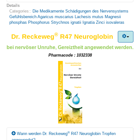
die Beschwerden vorübergehend verschlimmern
Informieren Sie Ihren Arzt oder Apotheker bzw. Ihre Ärztin oder
D30 1 ml, Magnesii phosphas D12 1 ml, Phosphorus D30 1 ml,
Details
(Erstverschlimmerung). Bei andauernder Verschlechterung
Apothekerin, wenn Sie
Strychnos ignatii (Ignatia) D12 1 ml, Zinci isovaleras D8 1 ml
Packungsbeilage (PDF)
Categories::
Die Medikamente
Schädigungen des Nervensystems
®
setzen Sie Dr. Reckeweg
an anderen Krankheiten leiden,
R36 Choresan Tropfen ab und
und als Hilfsstoffe Wasser u
Gefühlsbereich
Agaricus muscarius
Lachesis mutus
Magnesii
Allergien haben oder
informieren Sie Ihren Arzt oder Apotheker bzw. Ihre Ärztin oder
phosphas
Phosphorus
Strychnos ignatii
Ignatia
Zinci isovaleras
andere Arzneimittel (auch selbstgekaufte) einnehmen oder
Apothekerin.
äusserlich anwenden!
®
Dr. Reckeweg
R47 Neuroglobin
bei nervöser Unruhe, Gereiztheit angewendet werden.
Pharmacode : 1032338
®
Wann werden Dr. Reckeweg
R47 Neuroglobin Tropfen
angewendet?