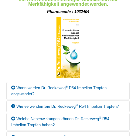
Merkfähigkeit angewendet werden.
Pharmacode : 1032404
®
Wann werden Dr. Reckeweg
R54 Imbelion Tropfen
angewendet?
®
Wie verwenden Sie Dr. Reckeweg
R54 Imbelion Tropfen?
Gemäss homöopathischem Arzneimittelbild können Dr.
®
Reckeweg
R54 Imbelion Tropfen bei Konzentrationsmangel,
®
Welche Nebenwirkungen können Dr. Reckeweg
R54
Nachlassen der Merkfähigkeit angewendet werden.
Falls vom Arzt bzw. von der Ärztin nicht anders verschrieben, 3-
Imbelion Tropfen haben?
4mal täglich 10-15 Tropfen in etwas Wasser vor den Mahlzeiten
einnehmen. Bei Besserung des Zustandes 2-3mal täglich 10-15