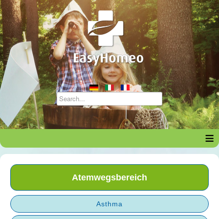
≡
Atemwegsbereich
Asthma