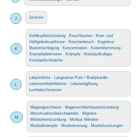
Juckreiz
J
Kehlkopfentzündung
-
Keuchhusten
-
Knie- und
Hüftgelenksarthrose
-
Knochenbruch
-
Kognitive
Beeinträchtigung
-
Konzentration
-
Koteinklemmung
-
K
Krampfaderknoten
-
Krämpfe
-
Kreislaufkollaps
-
Kreislaufschwäche
Labyrinthitis
-
Langsamer Puls / Bradykardie
-
Lebensmittelinfektion
-
Leberentgiftung
-
L
Lumbalschmerzen
Magengeschwüre
-
Magenschleimhautentzündung
-
Menstruationsbeschwerden
-
Migräne
-
M
Mittelohrentzündung
-
Morbus Ménière
-
Muskelkrämpfe
-
Muskelzerrung
-
Muskelzuckungen