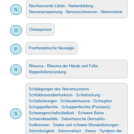
Nachlassende Libido
-
Narbenbildung
-
N
Nervenanspannung
-
Nervenschmerzen
-
Nierensteine
Osteoporose
O
Postherpetische Neuralgie
P
Rheuma
-
Rheuma der Hände und Füße
-
R
Rippenfellentzündung
Schädigungen des Nervensystems
-
Schilddrüsenüberfunktion
-
Schlafstörung
-
Schlafstörungen
-
Schleudertrauma
-
Schnupfen
-
Schuppenflechte
-
Schuppenflechte (Psoriasis)
-
Schwangerschaftsübelkeit
-
Schwere Beine
-
S
Schwindelanfälle
-
Seborrhoische Dermatitis
-
Sodbrennen
-
Starke und schwere Monatsblutungen
-
Stimmlosigkeit
-
Stimmverlust
-
Stress
-
Syndrom der