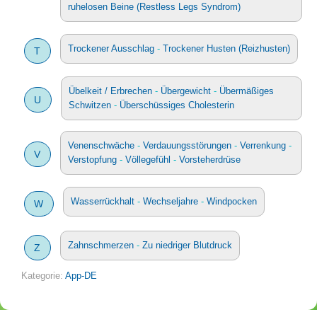
ruhelosen Beine (Restless Legs Syndrom)
Trockener Ausschlag
-
Trockener Husten (Reizhusten)
T
Übelkeit / Erbrechen
-
Übergewicht
-
Übermäßiges
U
Schwitzen
-
Überschüssiges Cholesterin
Venenschwäche
-
Verdauungsstörungen
-
Verrenkung
-
V
Verstopfung
-
Völlegefühl
-
Vorsteherdrüse
Wasserrückhalt
-
Wechseljahre
-
Windpocken
W
Zahnschmerzen
-
Zu niedriger Blutdruck
Z
Kategorie:
App-DE