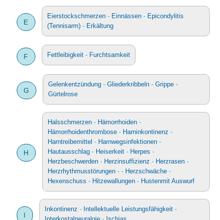
Eierstockschmerzen
-
Einnässen
-
Epicondylitis
E
(Tennisarm)
-
Erkältung
Fettleibigkeit
-
Furchtsamkeit
F
Gelenkentzündung
-
Gliederkribbeln
-
Grippe
-
G
Gürtelrose
Halsschmerzen
-
Hämorrhoiden
-
Hämorrhoidenthrombose
-
Harninkontinenz
-
Harntreibemittel
-
Harnwegsinfektionen
-
Hautausschlag
-
Heiserkeit
-
Herpes
-
H
Herzbeschwerden
-
Herzinsuffizienz
-
Herzrasen
-
Herzrhythmusstörungen
- -
Herzschwäche
-
Hexenschuss
-
Hitzewallungen
-
Hustenmit Auswurf
Inkontinenz
-
Intellektuelle Leistungsfähigkeit
-
I
Interkostalneuralgie
-
Ischias