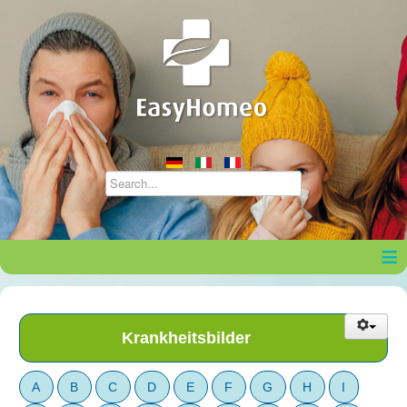
≡
Krankheitsbilder
A
B
C
D
E
F
G
H
I