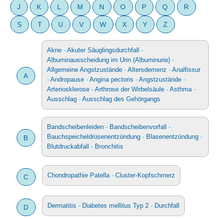
J
K
L
M
N
O
P
Q
R
S
T
U
V
W
X
Y
Z
Akne
-
Akuter Säuglingsdurchfall
-
Albuminausscheidung im Urin (Albuminurie)
-
Allgemeine Angstzustände
-
Altersdemenz
-
Analfissur
A
-
Andropause
-
Angina pectoris
-
Angstzustände
-
Arteriosklerose
-
Arthrose der Wirbelsäule
-
Asthma
-
Ausschlag
-
Ausschlag des Gehörgangs
Bandscheibenleiden
-
Bandscheibenvorfall
-
Bauchspeicheldrüsenentzündung
-
Blasenentzündung
-
B
Blutdruckabfall
-
Bronchitis
Chondropathie Patella
-
Cluster-Kopfschmerz
C
Dermatitis
-
Diabetes mellitus Typ 2
-
Durchfall
D